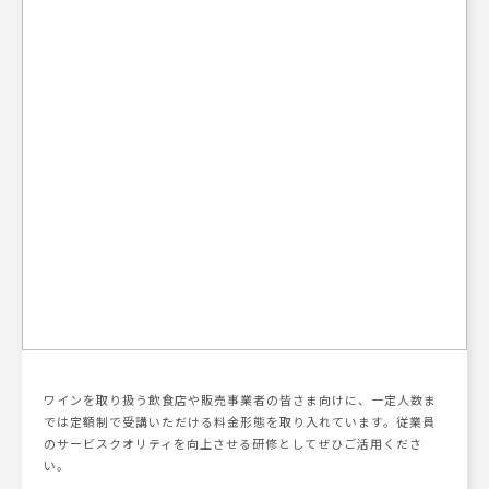
ワインを取り扱う飲⾷店や販売事業者の皆さま向けに、⼀定⼈数ま
では定額制で受講いただける料⾦形態を取り⼊れています。従業員
のサービスクオリティを向上させる研修としてぜひご活⽤くださ
い。